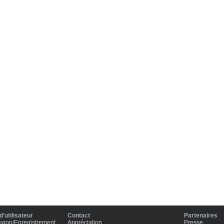
'utilisateur
Contact
Partenaires
xion/Enregistrement
Appréciation
Presse