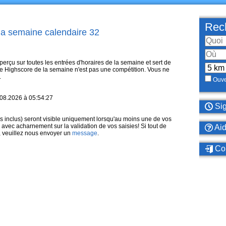
Rech
la semaine calendaire 32
erçu sur toutes les entrées d'horaires de la semaine et sert de
 Le Highscore de la semaine n'est pas une compétition. Vous ne
.
Ouve
7.08.2026 à 05:54:27
Sig
es inclus) seront visible uniquement lorsqu'au moins une de vos
 avec acharnement sur la validation de vos saisies! Si tout de
Ai
 veuillez nous envoyer un
message
.
Con