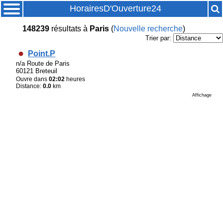
HorairesD'Ouverture24
148239
résultats
à
Paris
(
Nouvelle recherche
)
Trier par:
Point.P
n/a Route de Paris
60121 Breteuil
Ouvre dans
02:02
heures
Distance:
0.0
km
Affichage