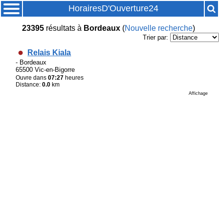
HorairesD'Ouverture24
23395
résultats
à
Bordeaux
(
Nouvelle recherche
)
Trier par:
Relais Kiala
- Bordeaux
65500 Vic-en-Bigorre
Ouvre dans
07:27
heures
Distance:
0.0
km
Affichage