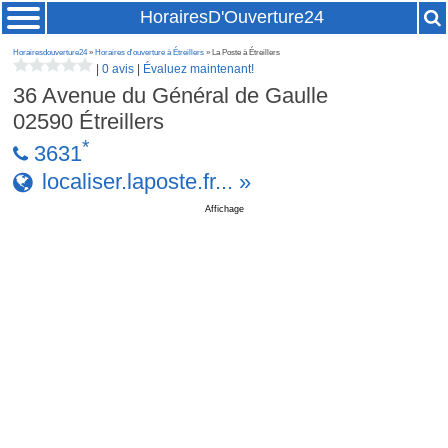
HorairesD'Ouverture24
Horairesdouverture24
»
Horaires d'ouverture à Étreillers
» La Poste à Étreillers
|
0 avis
|
Évaluez maintenant!
36 Avenue du Général de Gaulle
02590
Étreillers
*
3631
localiser.laposte.fr... »
Affichage