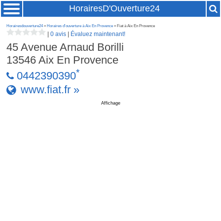
HorairesD'Ouverture24
Horairesdouverture24
»
Horaires d'ouverture à Aix En Provence
» Fiat à Aix En Provence
|
0 avis
|
Évaluez maintenant!
45 Avenue Arnaud Borilli
13546
Aix En Provence
*
0442390390
www.fiat.fr »
Affichage