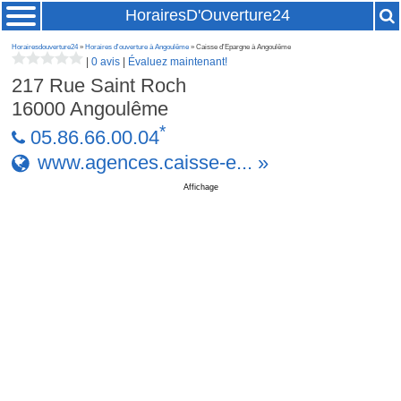
HorairesD'Ouverture24
Horairesdouverture24
»
Horaires d'ouverture à Angoulême
» Caisse d'Epargne à Angoulême
|
0 avis
|
Évaluez maintenant!
217 Rue Saint Roch
16000
Angoulême
*
05.86.66.00.04
www.agences.caisse-e... »
Affichage