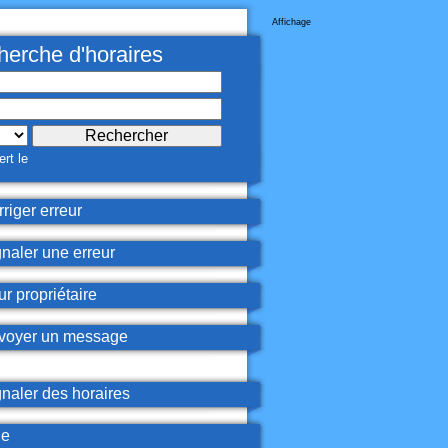
Affichage
erche d'horaires
rt le
riger erreur
naler une erreur
r propriétaire
oyer un message
naler des horaires
de