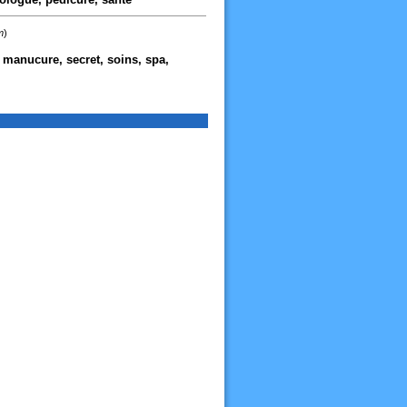
m
)
e, manucure, secret, soins, spa,