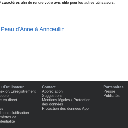
0
caractères
afin de rendre votre avis utile pour les autres utilisateurs.
e Peau d'Anne à Annœullin
 d'utilisateur
Contact
Partenaires
exion/Enregistrement
Appréciation
Presse
score
Suggestions
Publicités
e en direct
Mentions légales / Protection
des données
es
Protection des données App
tions d'utilisation
mètres de
dentialité