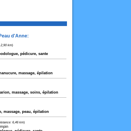
 Peau d'Anne:
 2,90 km
)
podologue, pédicure, sante
, manucure, massage, épilation
arion, massage, soins, épilation
re, massage, peau, épilation
istance: 6,46 km
)
empin
dologue, pédicure, sante