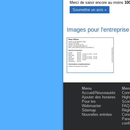
Merci de saisir encore au moins
10
Images pour l'entrepris
Menu
Menu
Accueil/Nouveautés
Conn
Ajouter des horaires
High
Pour les
Scor
Webmaster
FAQ
Sitemap
Règl
Nouvelles entrées
Condi
Para
confi