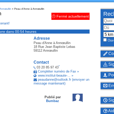
 Annœullin
» Peau d'Anne à Annœullin
n
Rech
🕒 Fermé actuellement
enant!
vre dans 00:54 heures
Adresse
Ouve
Peau d'Anne
à Annœullin
18 Rue Jean Baptiste Lebas
59112
Annœullin
Cor
Contact
Sig
*
03 20 85 97 43
Compléter numéro de Fax »
Pou
www.institut-beaute-... »
peaudanne
@
outlook
.
fr
(envoyer un
message maintenant)
Env
Publié par
Sig
Bumbaz
Ai