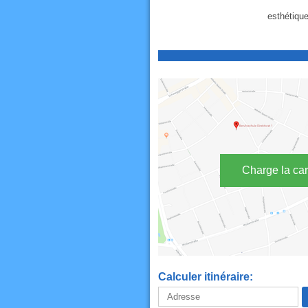
esthétique
Charge la car
Calculer itinéraire: