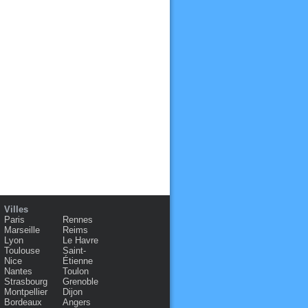
Villes
Paris
Rennes
Marseille
Reims
Lyon
Le Havre
Toulouse
Saint-
Nice
Étienne
Nantes
Toulon
Strasbourg
Grenoble
Montpellier
Dijon
Bordeaux
Angers