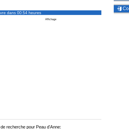
Con
vre dans 00:54 heures
Affichage
de recherche pour Peau d'Anne: