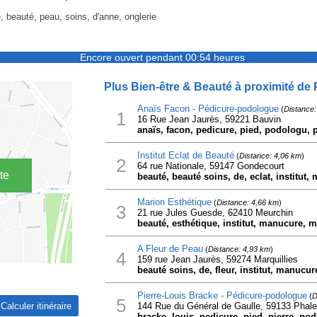
, beauté, peau, soins, d'anne, onglerie
Encore ouvert pendant 00:54 heures
Plus Bien-être & Beauté à proximité de
Anaïs Facon - Pédicure-podologue
(
Distance:
1
16 Rue Jean Jaurès, 59221 Bauvin
anaïs, facon, pedicure, pied, podologu, 
Institut Eclat de Beauté
(
Distance: 4,06 km
)
2
64 rue Nationale, 59147 Gondecourt
te
beauté, beauté soins, de, eclat, institut
Marion Esthétique
(
Distance: 4,66 km
)
3
21 rue Jules Guesde, 62410 Meurchin
beauté, esthétique, institut, manucure, m
A Fleur de Peau
(
Distance: 4,93 km
)
4
159 rue Jean Jaurès, 59274 Marquillies
beauté soins, de, fleur, institut, manucu
Pierre-Louis Bracke - Pédicure-podologue
(
D
5
144 Rue du Général de Gaulle, 59133 Phal
bracke, louis, pedicure, pied, pierre, po