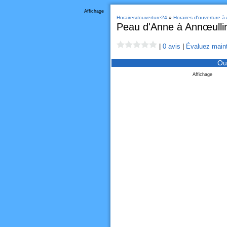
Affichage
Horairesdouverture24
»
Horaires d'ouverture à
Peau d'Anne à Annœulli
|
0 avis
|
Évaluez maint
Ou
Affichage