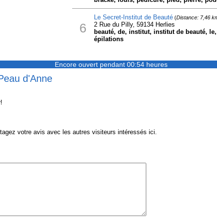
Le Secret-Institut de Beauté
(
Distance: 7,46 k
6
2 Rue du Pilly, 59134 Herlies
beauté, de, institut, institut de beauté, l
épilations
Encore ouvert pendant 00:54 heures
 Peau d'Anne
!
ez votre avis avec les autres visiteurs intéressés ici.