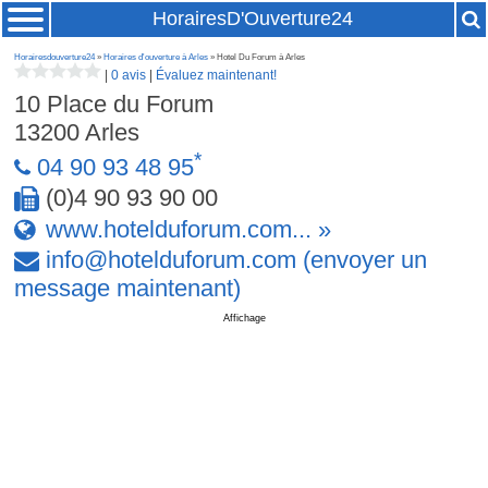
HorairesD'Ouverture24
Horairesdouverture24
»
Horaires d'ouverture à Arles
» Hotel Du Forum à Arles
|
0 avis
|
Évaluez maintenant!
10 Place du Forum
13200
Arles
*
04 90 93 48 95
(0)4 90 93 90 00
www.hotelduforum.com... »
info
@
hotelduforum
.
com
(envoyer un
message maintenant)
Affichage