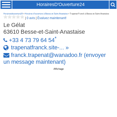
HorairesD'Ouverture24
Horairesdouverture24
»
Horaires d'ouverture à Besse-et-Saint-Anastaise
» Trapenat Franck à Besse-et-Saint-Anastaise
|
0 avis
|
Évaluez maintenant!
Le Gélat
63610
Besse-et-Saint-Anastaise
*
+33 4 73 79 64 54
trapenatfranck.site-... »
franck
.
trapenat
@
wanadoo
.
fr
(envoyer
un message maintenant)
Affichage