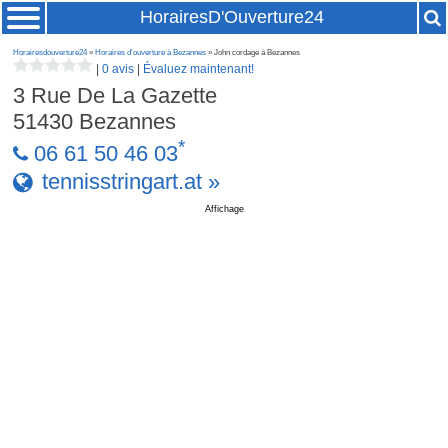
HorairesD'Ouverture24
Horairesdouverture24
»
Horaires d'ouverture à Bezannes
» John cordage à Bezannes
|
0 avis
|
Évaluez maintenant!
3 Rue De La Gazette
51430
Bezannes
*
06 61 50 46 03
tennisstringart.at »
Affichage