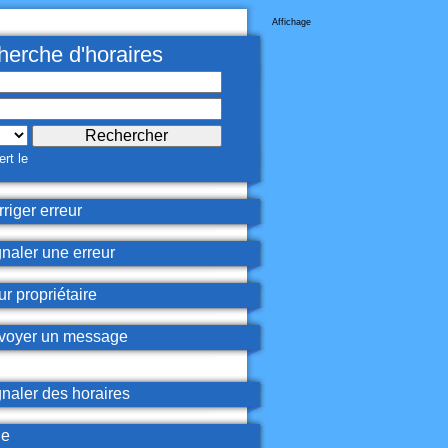
Affichage
erche d'horaires
rt le
riger erreur
naler une erreur
r propriétaire
oyer un message
naler des horaires
de