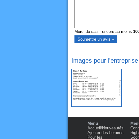
Merci de saisir encore au moins
10
Images pour l'entreprise
Menu
Menu
Accueil/Nouveautés
Conn
Ajouter des horaires
High
Pour les
Scor