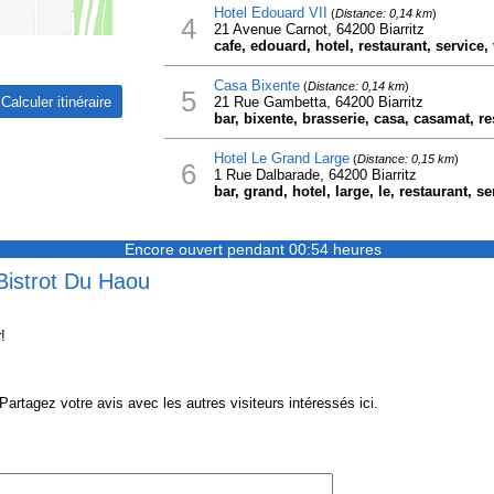
Hotel Edouard VII
(
Distance: 0,14 km
)
4
21 Avenue Carnot, 64200 Biarritz
cafe, edouard, hotel, restaurant, service, 
Casa Bixente
(
Distance: 0,14 km
)
5
21 Rue Gambetta, 64200 Biarritz
bar, bixente, brasserie, casa, casamat, re
Hotel Le Grand Large
(
Distance: 0,15 km
)
6
1 Rue Dalbarade, 64200 Biarritz
bar, grand, hotel, large, le, restaurant, se
Encore ouvert pendant 00:54 heures
Bistrot Du Haou
!
rtagez votre avis avec les autres visiteurs intéressés ici.