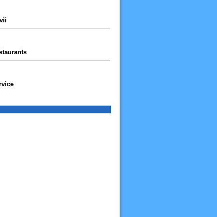
vii
staurants
rvice