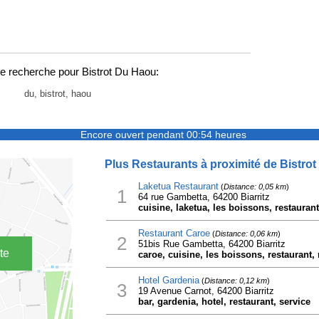
e recherche pour Bistrot Du Haou:
du, bistrot, haou
Encore ouvert pendant 00:54 heures
Plus Restaurants à proximité de Bistro
Laketua Restaurant
(
Distance: 0,05 km
)
1
64 rue Gambetta, 64200 Biarritz
cuisine, laketua, les boissons, restaurant
Restaurant Caroe
(
Distance: 0,06 km
)
2
51bis Rue Gambetta, 64200 Biarritz
te
caroe, cuisine, les boissons, restaurant, 
Hotel Gardenia
(
Distance: 0,12 km
)
3
19 Avenue Carnot, 64200 Biarritz
bar, gardenia, hotel, restaurant, service