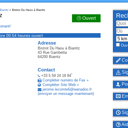
iarritz
» Bistrot Du Haou à Biarritz
z
Rech
🕒 Ouvert
enant!
ore 00:54 heures ouvert
Adresse
Ouve
Bistrot Du Haou
à Biarritz
43 Rue Gambetta
64200
Biarritz
Cor
Contact
Sig
*
+33 5 59 24 18 84
Compléter numéro de Fax »
Pou
Compléter Site Web »
jerome
.
lecomte6
@
wanadoo
.
fr
(envoyer un message maintenant)
Env
Sig
Ai