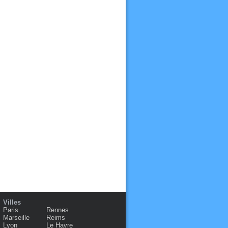
Villes
Paris
Rennes
Marseille
Reims
Lyon
Le Havre