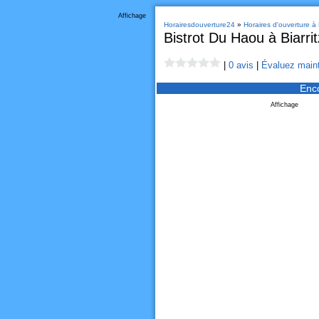
Affichage
Horairesdouverture24
»
Horaires d'ouverture à B
Bistrot Du Haou à Biarrit
|
0 avis
|
Évaluez maint
Enc
Affichage