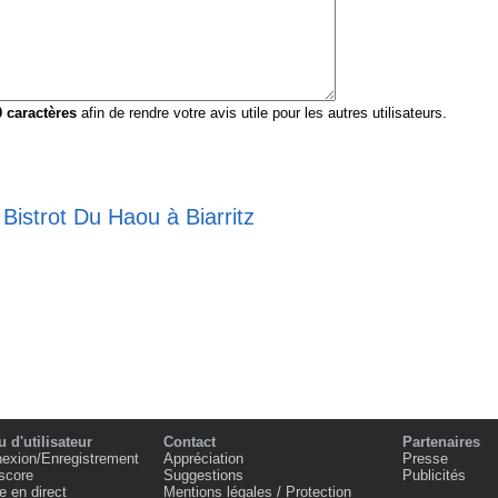
0
caractères
afin de rendre votre avis utile pour les autres utilisateurs.
 Bistrot Du Haou à Biarritz
 d'utilisateur
Contact
Partenaires
exion/Enregistrement
Appréciation
Presse
score
Suggestions
Publicités
e en direct
Mentions légales / Protection