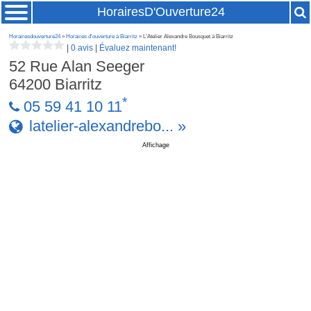
HorairesD'Ouverture24
Horairesdouverture24
»
Horaires d'ouverture à Biarritz
» L'Atelier Alexandre Bousquet à Biarritz
|
0 avis
|
Évaluez maintenant!
52 Rue Alan Seeger
64200
Biarritz
*
05 59 41 10 11
latelier-alexandrebo... »
Affichage