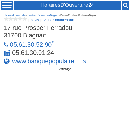
HorairesD'Ouverture24
Horairesdouverture24
»
Horaires d'ouverture à Blagnac
» Banque Populaire Occitane à Blagnac
|
0 avis
|
Évaluez maintenant!
17 rue Prosper Ferradou
31700
Blagnac
*
05.61.30.52.90
05.61.30.01.24
www.banquepopulaire.... »
Affichage