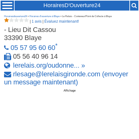
HorairesD'Ouverture24
Horairesdouverture24
»
Horaires d'ouverture à Blaye
» Le Relais - Conteneur/Point de Collecte à Blaye
|
1 avis
|
Évaluez maintenant!
- Lieu Dit Cassou
33390
Blaye
*
05 57 95 60 60
05 56 40 96 14
lerelais.org/oudonne... »
rlesage
@
lerelaisgironde
.
com
(envoyer
un message maintenant)
Affichage