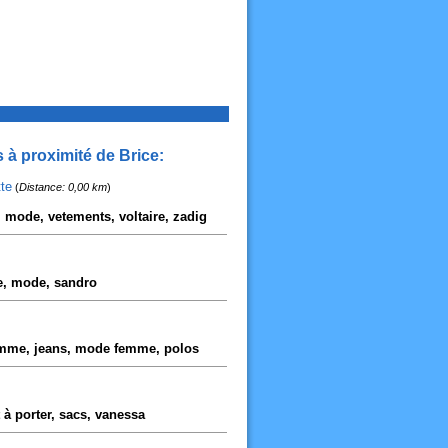
à proximité de Brice:
te
(
Distance: 0,00 km
)
, mode, vetements, voltaire, zadig
e, mode, sandro
omme, jeans, mode femme, polos
à porter, sacs, vanessa