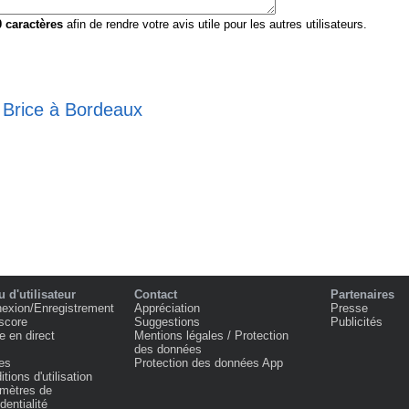
0
caractères
afin de rendre votre avis utile pour les autres utilisateurs.
e Brice à Bordeaux
 d'utilisateur
Contact
Partenaires
exion/Enregistrement
Appréciation
Presse
score
Suggestions
Publicités
e en direct
Mentions légales / Protection
des données
es
Protection des données App
tions d'utilisation
mètres de
dentialité