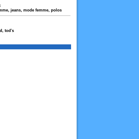
x
omme, jeans, mode femme, polos
, tod's