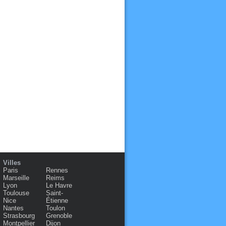
Villes
Paris
Rennes
Marseille
Reims
Lyon
Le Havre
Toulouse
Saint-
Nice
Étienne
Nantes
Toulon
Strasbourg
Grenoble
Montpellier
Dijon