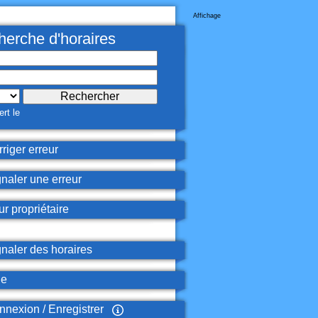
Affichage
erche d'horaires
rt le
riger erreur
naler une erreur
r propriétaire
naler des horaires
de
nexion / Enregistrer