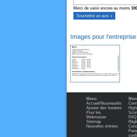
Merci de saisir encore au moins
10
Images pour l'entrepris
Menu
Menu
Accueil/Nouveautés
Conn
Ajouter des horaires
High
Pour les
Scor
Webmaster
FAQ
Sitemap
Règl
Nouvelles entrées
Condi
Para
confi