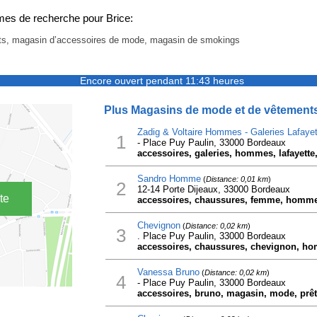
mes de recherche pour Brice:
irts, magasin d’accessoires de mode, magasin de smokings
Encore ouvert pendant 11:43 heures
Plus Magasins de mode et de vêtements 
Zadig & Voltaire Hommes - Galeries Lafayet
1
- Place Puy Paulin, 33000 Bordeaux
accessoires, galeries, hommes, lafayette
Sandro Homme
(
Distance: 0,01 km
)
2
12-14 Porte Dijeaux, 33000 Bordeaux
te
accessoires, chaussures, femme, homm
Chevignon
(
Distance: 0,02 km
)
3
. Place Puy Paulin, 33000 Bordeaux
accessoires, chaussures, chevignon, h
Vanessa Bruno
(
Distance: 0,02 km
)
4
- Place Puy Paulin, 33000 Bordeaux
accessoires, bruno, magasin, mode, prêt 