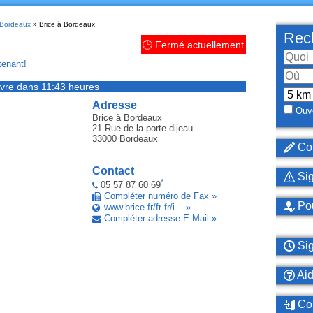
 Bordeaux
» Brice à Bordeaux
Rech
🕒 Fermé actuellement
enant!
vre dans 11:43 heures
Adresse
Ouve
Brice
à Bordeaux
21 Rue de la porte dijeau
33000
Bordeaux
Cor
Contact
Sig
*
05 57 87 60 69
Compléter numéro de Fax »
Pou
www.brice.fr/fr-fr/i... »
Compléter adresse E-Mail »
Sig
Ai
Con