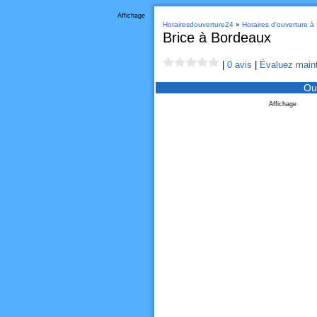
Affichage
Horairesdouverture24
»
Horaires d'ouverture à
Brice à Bordeaux
|
0 avis
|
Évaluez maint
Ou
Affichage