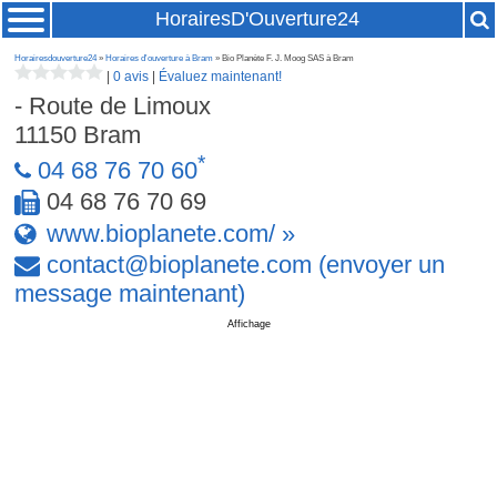
HorairesD'Ouverture24
Horairesdouverture24
»
Horaires d'ouverture à Bram
» Bio Planète F. J. Moog SAS à Bram
|
0 avis
|
Évaluez maintenant!
- Route de Limoux
11150
Bram
*
04 68 76 70 60
04 68 76 70 69
www.bioplanete.com/ »
contact
@
bioplanete
.
com
(envoyer un
message maintenant)
Affichage