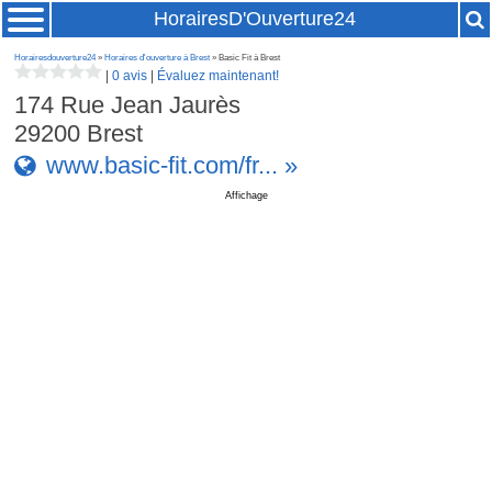
HorairesD'Ouverture24
Horairesdouverture24
»
Horaires d'ouverture à Brest
» Basic Fit à Brest
|
0 avis
|
Évaluez maintenant!
174 Rue Jean Jaurès
29200
Brest
www.basic-fit.com/fr... »
Affichage