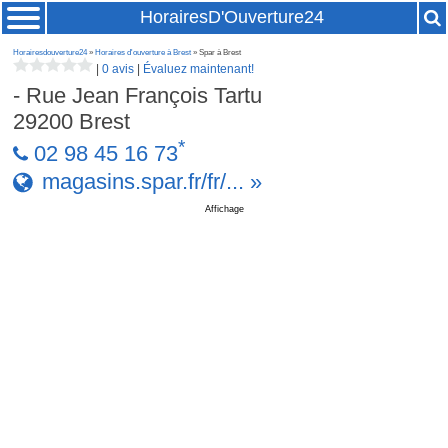
HorairesD'Ouverture24
Horairesdouverture24
»
Horaires d'ouverture à Brest
» Spar à Brest
|
0 avis
|
Évaluez maintenant!
- Rue Jean François Tartu
29200
Brest
*
02 98 45 16 73
magasins.spar.fr/fr/... »
Affichage