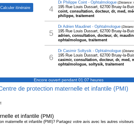
Dr Philippe Coint - Ophtalmologue
(
Distance:
4
195 Rue Louis Dussart, 62700 Bruay-la-Bui
coint, consultation, docteur, dr, med, 
philippe, traitement
Dr Adrien Maudinet - Ophtalmologue
(
Distanc
5
195 Rue Louis Dussart, 62700 Bruay-la-Bui
adrien, consultation, docteur, dr, maudi
ophtalmologue, traitement
Dr Casimir Soltysik - Ophtalmologue
(
Distanc
6
195 Rue Louis Dussart, 62700 Bruay-la-Bui
casimir, consultation, docteur, dr, med,
ophtalmologue, soltysik, traitement
Encore ouvert pendant 01:07 heures
Centre de protection maternelle et infantile (PMI)
!
nelle et infantile (PMI)
 maternelle et infantile (PMI)? Partagez votre avis avec les autres visiteurs 