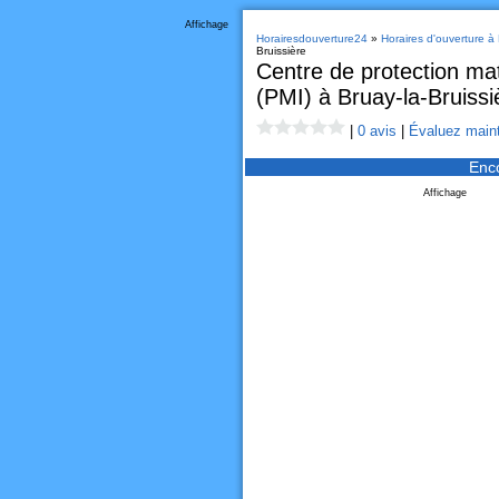
Affichage
Horairesdouverture24
»
Horaires d'ouverture à 
Bruissière
Centre de protection mate
(PMI) à Bruay-la-Bruissi
|
0 avis
|
Évaluez maint
Enc
Affichage