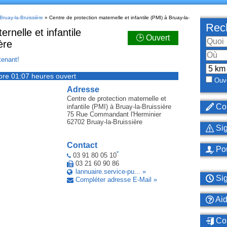
Bruay-la-Bruissière
» Centre de protection maternelle et infantile (PMI) à Bruay-la-
Rech
rnelle et infantile
🕒 Ouvert
ère
enant!
ore 01:07 heures ouvert
Ouve
Adresse
Centre de protection maternelle et
Cor
infantile (PMI)
à Bruay-la-Bruissière
75 Rue Commandant l'Herminier
62702
Bruay-la-Bruissière
Sig
Contact
Pou
*
03 91 80 05 10
03 21 60 90 86
lannuaire.service-pu... »
Sig
Compléter adresse E-Mail »
Ai
Con