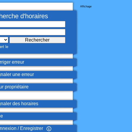
Affichage
erche d'horaires
rt le
riger erreur
naler une erreur
r propriétaire
naler des horaires
de
nexion / Enregistrer