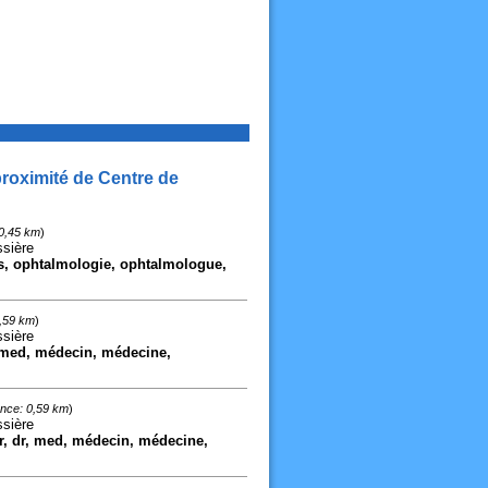
roximité de Centre de
 0,45 km
)
ssière
ns, ophtalmologie, ophtalmologue,
0,59 km
)
ssière
r, med, médecin, médecine,
ance: 0,59 km
)
ssière
ur, dr, med, médecin, médecine,