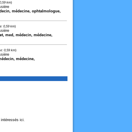
 0,59 km
)
ssière
médecin, médecine, ophtalmologue,
e: 0,59 km
)
ssière
net, med, médecin, médecine,
e: 0,59 km
)
ssière
 médecin, médecine,
intéressés ici.