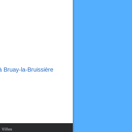
à Bruay-la-Bruissière
Villes