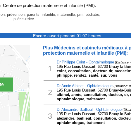
Centre de protection maternelle et infantile (PMI):
ion, prévention, parents, infantile, maternelle, pmi, pédiatre,
puéricultrice
Encore ouvert pendant 01:07 heures
Plus Médecins et cabinets médicaux à p
protection maternelle et infantile (PMI):
Dr Philippe Coint - Ophtalmologue
(
Distance:
1
195 Rue Louis Dussart, 62700 Bruay-la-Bui
coint, consultation, docteur, dr, medeci
philippe, rendez, santé, sur, vous
te
Dr Annie Albinet - Ophtalmologue
(
Distance: 
2
195 Rue Louis Dussart, 62700 Bruay-la-Bui
albinet, annie, consultation, docteur, d
ophtalmologue, traitement
Dr Alexandre Baillieul - Ophtalmologue
(
Dist
3
195 Rue Louis Dussart, 62700 Bruay-la-Bui
alexandre, baillieul, consultation, docte
ophtalmologue, traitement