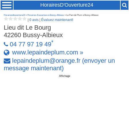
HorairesD'Ouverture24
Horairesdouverture24
»
Horaires d'ouverture à Bussy-Albieux
» Le Pain de Plum à Bussy-Albieux
|
0 avis
|
Évaluez maintenant!
Lieu dit Le Bourg
42260
Bussy-Albieux
*
04 77 97 19 49
www.lepaindeplum.com »
lepaindeplum
@
orange
.
fr
(envoyer un
message maintenant)
Affichage