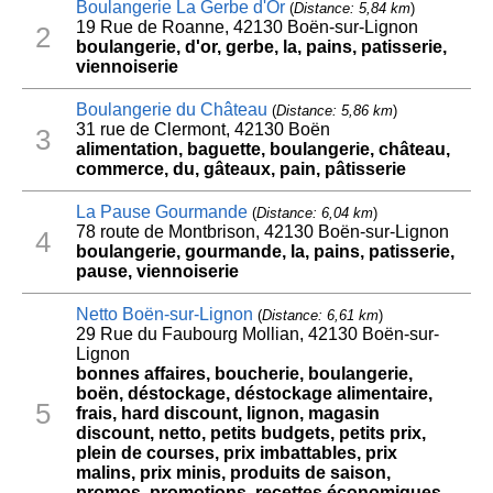
Boulangerie La Gerbe d'Or
(
Distance: 5,84 km
)
19 Rue de Roanne, 42130 Boën-sur-Lignon
2
boulangerie, d'or, gerbe, la, pains, patisserie,
viennoiserie
Boulangerie du Château
(
Distance: 5,86 km
)
31 rue de Clermont, 42130 Boën
3
alimentation, baguette, boulangerie, château,
commerce, du, gâteaux, pain, pâtisserie
La Pause Gourmande
(
Distance: 6,04 km
)
78 route de Montbrison, 42130 Boën-sur-Lignon
4
boulangerie, gourmande, la, pains, patisserie,
pause, viennoiserie
Netto Boën-sur-Lignon
(
Distance: 6,61 km
)
29 Rue du Faubourg Mollian, 42130 Boën-sur-
Lignon
bonnes affaires, boucherie, boulangerie,
boën, déstockage, déstockage alimentaire,
5
frais, hard discount, lignon, magasin
discount, netto, petits budgets, petits prix,
plein de courses, prix imbattables, prix
malins, prix minis, produits de saison,
promos, promotions, recettes économiques,