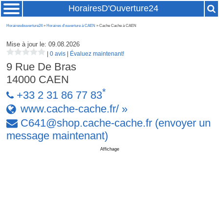
HorairesD'Ouverture24
Horairesdouverture24
»
Horaires d'ouverture à CAEN
» Cache Cache à CAEN
Mise à jour le: 09.08.2026
|
0 avis
|
Évaluez maintenant!
9 Rue De Bras
14000
CAEN
*
+33 2 31 86 77 83
www.cache-cache.fr/ »
C641
@
shop
.
cache-cache
.
fr
(envoyer un
message maintenant)
Affichage