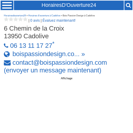
HorairesD'Ouverture24
Horairesdouverture24
»
Horaires d'ouverture à Cadolive
» Bois Passion Design à Cadolive
|
0 avis
|
Évaluez maintenant!
6 Chemin de la Croix
13950
Cadolive
*
06 13 11 17 27
boispassiondesign.co... »
contact
@
boispassiondesign
.
com
(envoyer un message maintenant)
Affichage