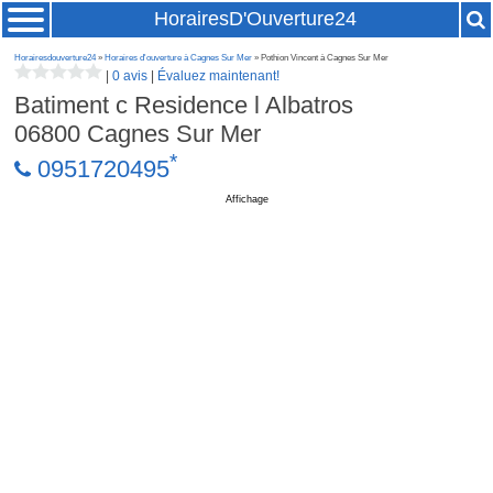
HorairesD'Ouverture24
Horairesdouverture24
»
Horaires d'ouverture à Cagnes Sur Mer
» Pothion Vincent à Cagnes Sur Mer
|
0 avis
|
Évaluez maintenant!
Batiment c Residence l Albatros
06800
Cagnes Sur Mer
*
0951720495
Affichage