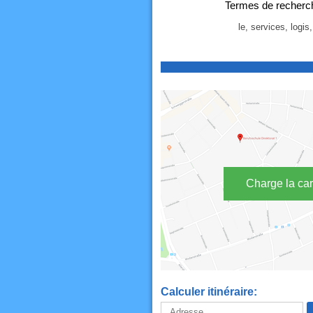
Termes de recherch
le, services, logis
Charge la car
Calculer itinéraire: