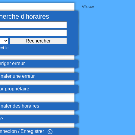
Affichage
erche d'horaires
rt le
riger erreur
naler une erreur
r propriétaire
naler des horaires
de
nexion / Enregistrer