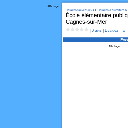
Affichage
Horairesdouverture24
»
Horaires d'ouverture à
École élémentaire publi
Cagnes-sur-Mer
|
0 avis
|
Évaluez maint
Enc
Affichage