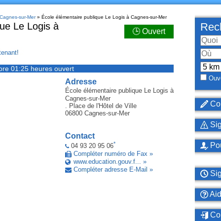
 Cagnes-sur-Mer
» École élémentaire publique Le Logis à Cagnes-sur-Mer
que Le Logis à
Rech
🕒 Ouvert
enant!
ore 01:25 heures ouvert
Ouve
Adresse
École élémentaire publique Le Logis
à
Cagnes-sur-Mer
Cor
. Place de l'Hôtel de Ville
06800
Cagnes-sur-Mer
Sig
Contact
*
Pou
04 93 20 95 06
Compléter numéro de Fax »
www.education.gouv.f... »
Compléter adresse E-Mail »
Sig
Ai
Con