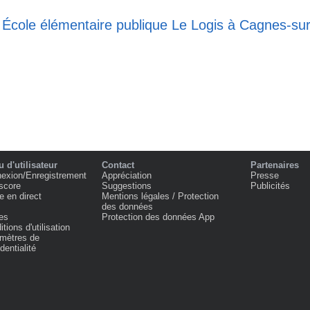
e École élémentaire publique Le Logis à Cagnes-su
 d'utilisateur
Contact
Partenaires
exion/Enregistrement
Appréciation
Presse
score
Suggestions
Publicités
e en direct
Mentions légales / Protection
des données
es
Protection des données App
tions d'utilisation
mètres de
dentialité