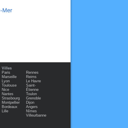
r-Mer
Villes
Paris
Rennes
Marseille
Reims
Lyon
Le Havre
Toulouse
Saint-
Nice
Étienne
Nantes
Toulon
Strasbourg
Grenoble
Montpellier
Dijon
Bordeaux
Angers
Lille
Nîmes
Villeurbanne