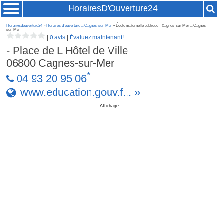
HorairesD'Ouverture24
Horairesdouverture24
»
Horaires d'ouverture à Cagnes-sur-Mer
» École maternelle publique - Cagnes-sur-Mer à Cagnes-
sur-Mer
|
0 avis
|
Évaluez maintenant!
- Place de L Hôtel de Ville
06800
Cagnes-sur-Mer
*
04 93 20 95 06
www.education.gouv.f... »
Affichage