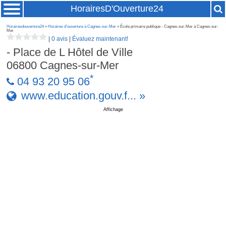
HorairesD'Ouverture24
Horairesdouverture24
»
Horaires d'ouverture à Cagnes-sur-Mer
» École primaire publique - Cagnes-sur-Mer à Cagnes-sur-
Mer
|
0 avis
|
Évaluez maintenant!
- Place de L Hôtel de Ville
06800
Cagnes-sur-Mer
*
04 93 20 95 06
www.education.gouv.f... »
Affichage