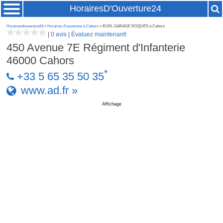
HorairesD'Ouverture24
Horairesdouverture24
»
Horaires d'ouverture à Cahors
» EURL GARAGE ROQUES à Cahors
|
0 avis
|
Évaluez maintenant!
450 Avenue 7E Régiment d'Infanterie
46000
Cahors
*
+33 5 65 35 50 35
www.ad.fr »
Affichage