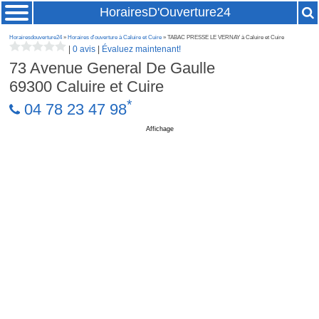
HorairesD'Ouverture24
Horairesdouverture24
»
Horaires d'ouverture à Caluire et Cuire
» TABAC PRESSE LE VERNAY à Caluire et Cuire
|
0 avis
|
Évaluez maintenant!
73 Avenue General De Gaulle
69300
Caluire et Cuire
*
04 78 23 47 98
Affichage