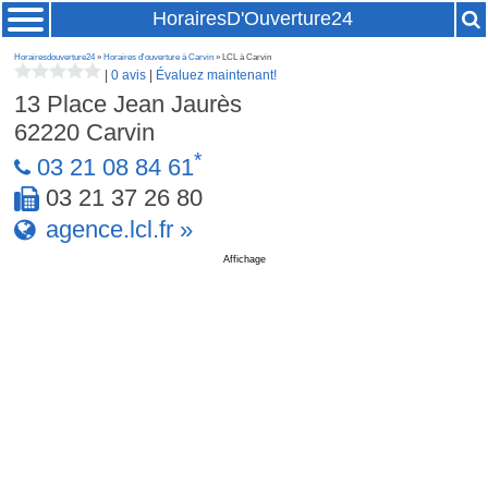
HorairesD'Ouverture24
Horairesdouverture24
»
Horaires d'ouverture à Carvin
» LCL à Carvin
|
0 avis
|
Évaluez maintenant!
13 Place Jean Jaurès
62220
Carvin
*
03 21 08 84 61
03 21 37 26 80
agence.lcl.fr »
Affichage