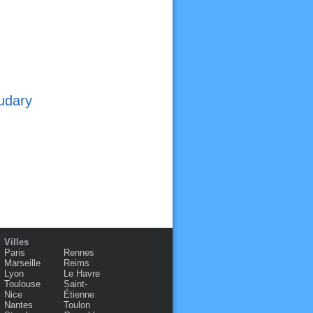
udary
Villes
Paris
Rennes
Marseille
Reims
Lyon
Le Havre
Toulouse
Saint-
Nice
Étienne
Nantes
Toulon