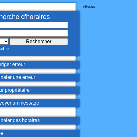
Affichage
erche d'horaires
rt le
riger erreur
naler une erreur
r propriétaire
oyer un message
naler des horaires
de