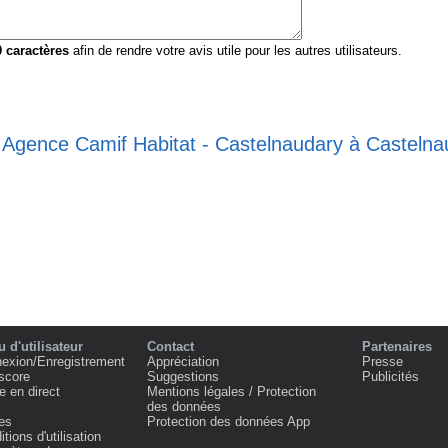
0
caractères
afin de rendre votre avis utile pour les autres utilisateurs.
e Agence Camif Habitat - Castelnaudary à Castelna
 d'utilisateur
Contact
Partenaires
exion/Enregistrement
Appréciation
Presse
score
Suggestions
Publicités
e en direct
Mentions légales / Protection
des données
es
Protection des données App
tions d'utilisation