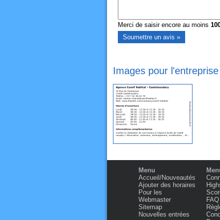
Merci de saisir encore au moins
10
Images pour l'entrepris
Menu
Menu
Accueil/Nouveautés
Conn
Ajouter des horaires
High
Pour les
Scor
Webmaster
FAQ
Sitemap
Règl
Nouvelles entrées
Condi