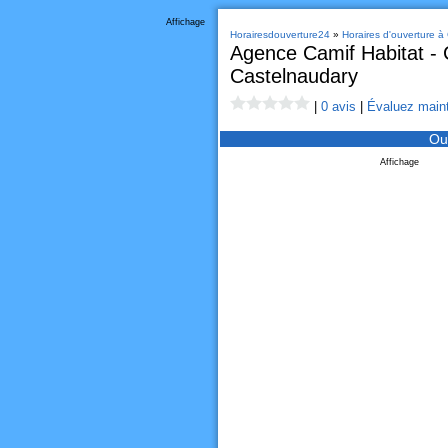
Affichage
Horairesdouverture24
»
Horaires d'ouverture à
Agence Camif Habitat - 
Castelnaudary
|
0 avis
|
Évaluez maint
Ou
Affichage