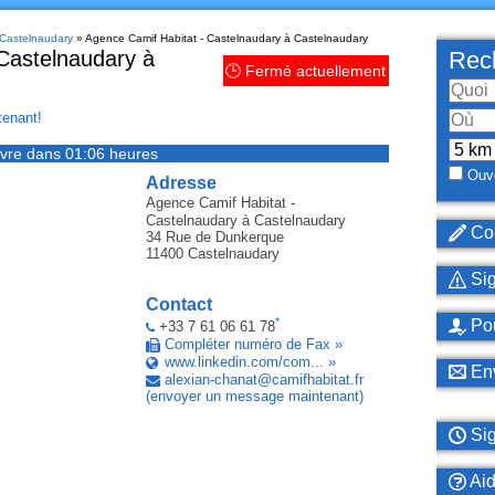
 Castelnaudary
» Agence Camif Habitat - Castelnaudary à Castelnaudary
Castelnaudary à
Rech
🕒 Fermé actuellement
enant!
vre dans 01:06 heures
Ouve
Adresse
Agence Camif Habitat -
Castelnaudary
à Castelnaudary
Cor
34 Rue de Dunkerque
11400
Castelnaudary
Sig
Contact
*
Pou
+33 7 61 06 61 78
Compléter numéro de Fax »
www.linkedin.com/com... »
Env
alexian-chanat
@
camifhabitat
.
fr
(envoyer un message maintenant)
Sig
Ai