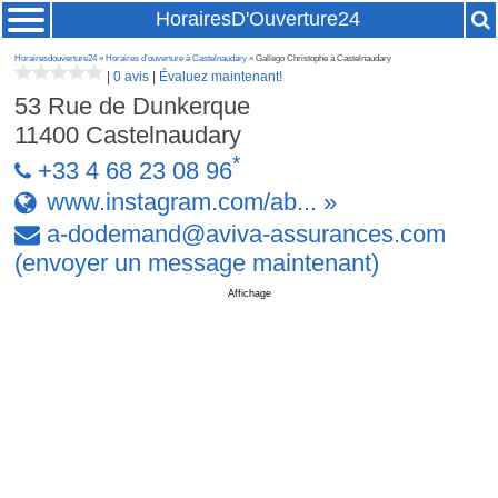
HorairesD'Ouverture24
Horairesdouverture24
»
Horaires d'ouverture à Castelnaudary
» Gallego Christophe à Castelnaudary
|
0 avis
|
Évaluez maintenant!
53 Rue de Dunkerque
11400
Castelnaudary
*
+33 4 68 23 08 96
www.instagram.com/ab... »
a-dodemand
@
aviva-assurances
.
com
(envoyer un message maintenant)
Affichage