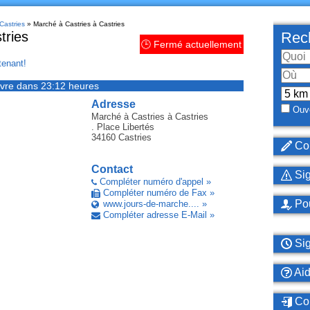
Castries
» Marché à Castries à Castries
tries
Rech
🕒 Fermé actuellement
enant!
vre dans 23:12 heures
Adresse
Ouve
Marché à Castries
à Castries
. Place Libertés
34160
Castries
Cor
Contact
Sig
Compléter numéro d'appel »
Compléter numéro de Fax »
Pou
www.jours-de-marche.... »
Compléter adresse E-Mail »
Sig
Ai
Con