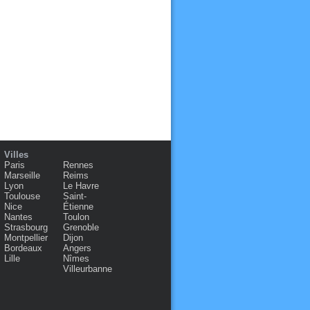
Villes
Paris
Rennes
Marseille
Reims
Lyon
Le Havre
Toulouse
Saint-
Nice
Étienne
Nantes
Toulon
Strasbourg
Grenoble
Montpellier
Dijon
Bordeaux
Angers
Lille
Nîmes
Villeurbanne