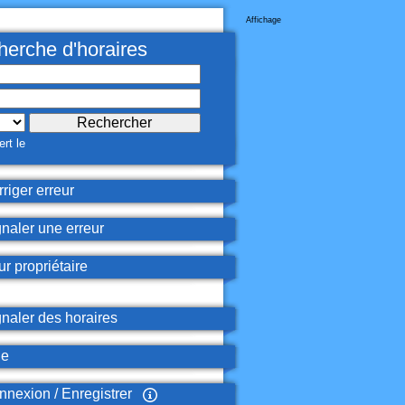
Affichage
erche d'horaires
rt le
riger erreur
naler une erreur
r propriétaire
naler des horaires
de
nexion / Enregistrer