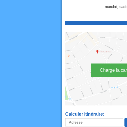
marché, castr
Charge la car
Calculer itinéraire: