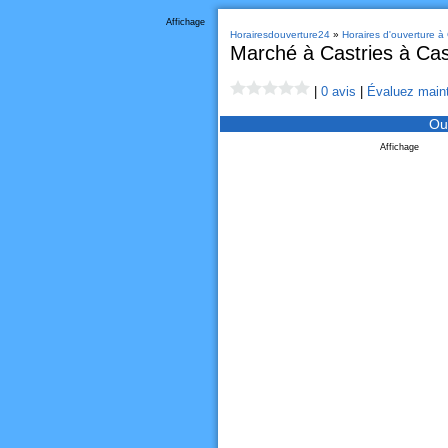
Affichage
Horairesdouverture24
»
Horaires d'ouverture à 
Marché à Castries à Cas
|
0 avis
|
Évaluez maint
Ou
Affichage