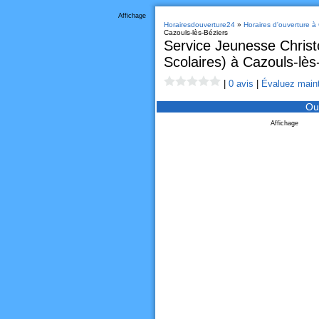
Affichage
Horairesdouverture24
»
Horaires d'ouverture à
Cazouls-lès-Béziers
Service Jeunesse Chris
Scolaires) à Cazouls-lès
|
0 avis
|
Évaluez maint
Ou
Affichage