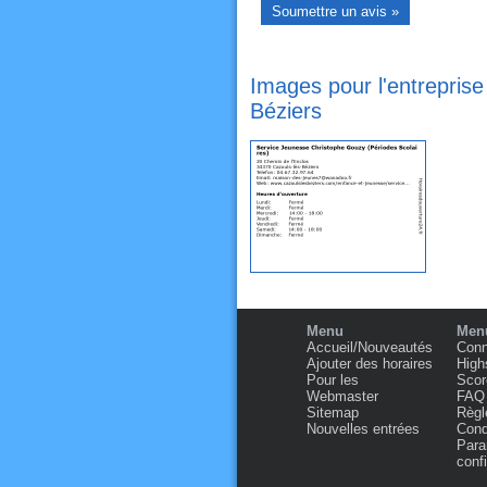
Images pour l'entrepris
Béziers
Menu
Menu
Accueil/Nouveautés
Conn
Ajouter des horaires
High
Pour les
Scor
Webmaster
FAQ
Sitemap
Règl
Nouvelles entrées
Condi
Para
confi