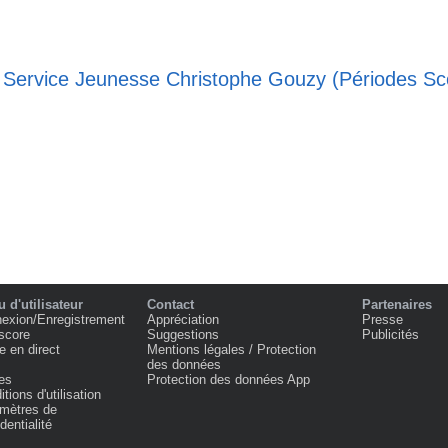
e Service Jeunesse Christophe Gouzy (Périodes Sco
 d'utilisateur
Contact
Partenaires
exion/Enregistrement
Appréciation
Presse
score
Suggestions
Publicités
e en direct
Mentions légales / Protection
des données
es
Protection des données App
tions d'utilisation
mètres de
dentialité