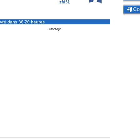
zfd31
Con
vre dans 36:20 heures
Affichage