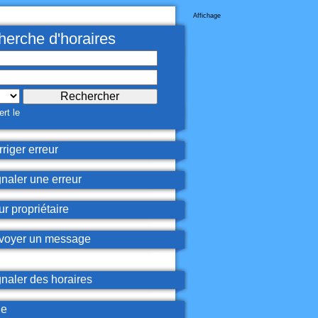
Affichage
erche d'horaires
rt le
riger erreur
naler une erreur
r propriétaire
oyer un message
naler des horaires
de