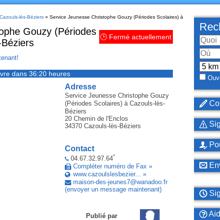
 Cazouls-lès-Béziers
» Service Jeunesse Christophe Gouzy (Périodes Scolaires) à
Rech
tophe Gouzy (Périodes
🕒 Fermé actuellement
-Béziers
enant!
vre dans 36:20 heures
Ouve
Adresse
Service Jeunesse Christophe Gouzy
Cor
(Périodes Scolaires)
à Cazouls-lès-
Béziers
20 Chemin de l'Enclos
Sig
34370
Cazouls-lès-Béziers
Pou
Contact
*
04.67.32.97.64
Env
Compléter numéro de Fax »
www.cazoulslesbezier... »
maison-des-jeunes7
@
wanadoo
.
fr
(envoyer un message maintenant)
Sig
Ai
Publié par