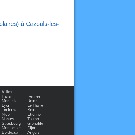
laires) à Cazouls-lès-
Villes
Paris
Rennes
Marseille
Reims
Lyon
Le Havre
Toulouse
Saint-
Nice
Étienne
Nantes
Toulon
Strasbourg
Grenoble
Montpellier
Dijon
Bordeaux
Angers