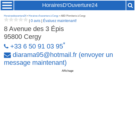
HorairesD'Ouverture24
Horairesdouverture24
»
Horaires d'ouverture à Cergy
» ABD Plomberie à Cergy
|
0 avis
|
Évaluez maintenant!
8 Avenue des 3 Épis
95800
Cergy
*
+33 6 50 91 03 95
diarama95
@
hotmail
.
fr
(envoyer un
message maintenant)
Affichage