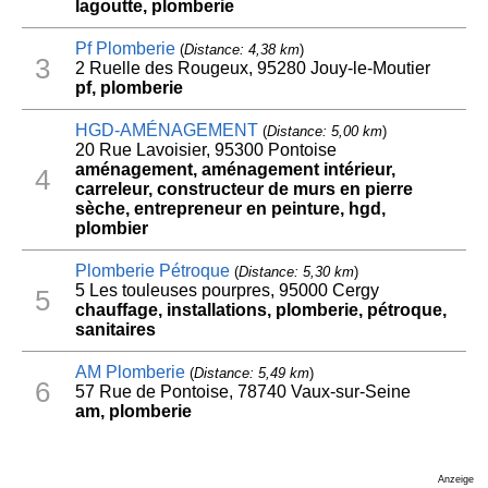
lagoutte, plomberie
Pf Plomberie
(
Distance: 4,38 km
)
3
2 Ruelle des Rougeux, 95280 Jouy-le-Moutier
pf, plomberie
HGD-AMÉNAGEMENT
(
Distance: 5,00 km
)
20 Rue Lavoisier, 95300 Pontoise
aménagement, aménagement intérieur,
4
carreleur, constructeur de murs en pierre
sèche, entrepreneur en peinture, hgd,
plombier
Plomberie Pétroque
(
Distance: 5,30 km
)
5 Les touleuses pourpres, 95000 Cergy
5
chauffage, installations, plomberie, pétroque,
sanitaires
AM Plomberie
(
Distance: 5,49 km
)
6
57 Rue de Pontoise, 78740 Vaux-sur-Seine
am, plomberie
Anzeige