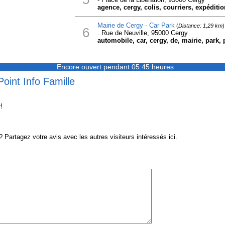
agence, cergy, colis, courriers, expédition
Mairie de Cergy - Car Park
(
Distance: 1,29 km
)
6
. Rue de Neuville, 95000 Cergy
automobile, car, cergy, de, mairie, park, 
Encore ouvert pendant 05:45 heures
Point Info Famille
!
Partagez votre avis avec les autres visiteurs intéressés ici.