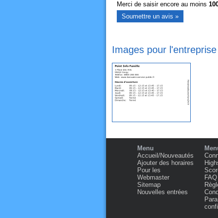
Merci de saisir encore au moins
10
Images pour l'entreprise
Menu
Menu
Accueil/Nouveautés
Conn
Ajouter des horaires
High
Pour les
Scor
Webmaster
FAQ
Sitemap
Règl
Nouvelles entrées
Condi
Para
confi