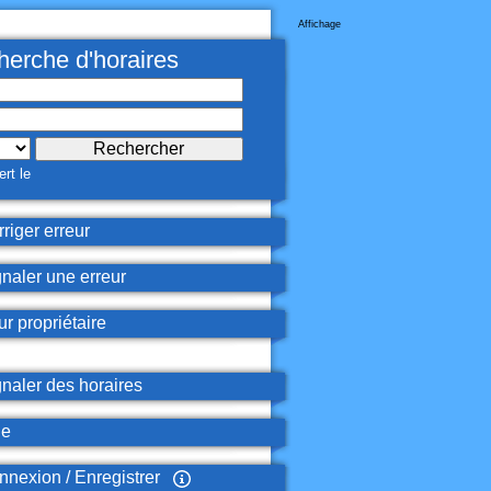
Affichage
erche d'horaires
rt le
riger erreur
naler une erreur
r propriétaire
naler des horaires
de
nexion / Enregistrer