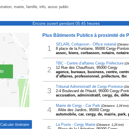
tration, mairie, famille, info, assoc public
Encore ouvert pendant 05:45 heures
Plus Bâtiments Publics à proximité de Po
SELARL Corbasson - Office notarial
(
Distanc
1
8 place de la Fontaine, 95000 Cergy-Pontoi
assoc, biens, corbasson, notaire, notaires,
TBC - Centre d’affaires Cergy Préfecture
(
Di
2
12 Rue des Chauffours, 95000 Cergy
te
agence, bureaux, business, centre, centre
d’affaires, professionnel, préfecture, tbc
Tribunal Administratif de Cergy-Pontoise
(
Di
3
2-4 Boulevard de l'Hautil, 95000 Cergy-Pont
accusation, administratif, cergy, de, défe
Mairie de Cergy - Car Park
(
Distance: 1,04 km
)
4
. Allée des Jardins, 95000 Cergy
automobile, car, cergy, de, mairie, park, 
La Poste - Cergy Mairie
(
Distance: 1,25 km
)
5
- Place de la Libération, 95000 Cergy