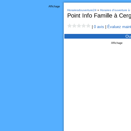
Affichage
Horairesdouverture24
»
Horaires d'ouverture à
Point Info Famille à Cer
|
0 avis
|
Évaluez maint
Ou
Affichage