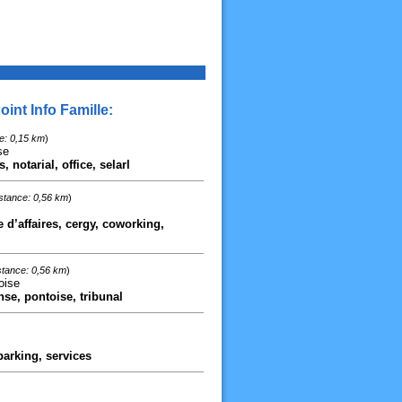
int Info Famille:
e: 0,15 km
)
se
 notarial, office, selarl
stance: 0,56 km
)
 d’affaires, cergy, coworking,
stance: 0,56 km
)
oise
nse, pontoise, tribunal
parking, services