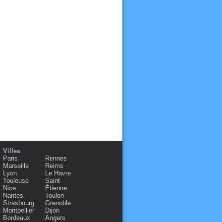
Villes
Paris
Rennes
Marseille
Reims
Lyon
Le Havre
Toulouse
Saint-
Nice
Étienne
Nantes
Toulon
Strasbourg
Grenoble
Montpellier
Dijon
Bordeaux
Angers