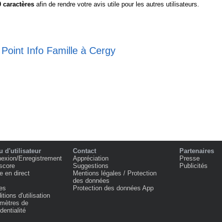
0
caractères
afin de rendre votre avis utile pour les autres utilisateurs.
 Point Info Famille à Cergy
 d'utilisateur
Contact
Partenaires
exion/Enregistrement
Appréciation
Presse
score
Suggestions
Publicités
e en direct
Mentions légales / Protection
des données
es
Protection des données App
tions d'utilisation
mètres de
dentialité