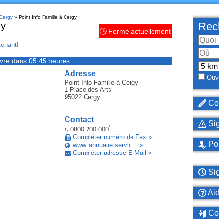
 Cergy
» Point Info Famille à Cergy
gy
Rech
🕒 Fermé actuellement
enant!
vre dans 05:45 heures
Adresse
Ouve
Point Info Famille
à Cergy
1 Place des Arts
95022
Cergy
Cor
Contact
Sig
*
0800 200 000
Compléter numéro de Fax »
Pou
www.lannuaire.servic... »
Compléter adresse E-Mail »
Sig
Ai
Con