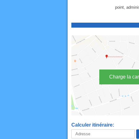
point, adminis
Charge la car
Calculer itinéraire: