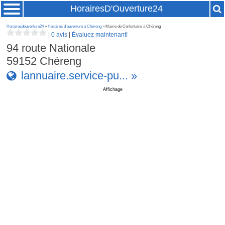
HorairesD'Ouverture24
Horairesdouverture24
»
Horaires d'ouverture à Chéreng
» Mairie de Cerfontaine à Chéreng
|
0 avis
|
Évaluez maintenant!
94 route Nationale
59152
Chéreng
lannuaire.service-pu... »
Affichage