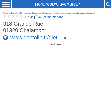
HorairesD'Ouverture24
Horairesdouverture24
»
Horaires d'ouverture à Chalamont
» Justine Descormes - Diététicienne à Chalamont
|
0 avis
|
Évaluez maintenant!
318 Grande Rue
01320
Chalamont
www.doctolib.fr/diet... »
Affichage