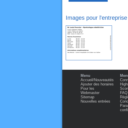
Images pour l'entrepris
Menu
Menu
Accueil/Nouveautés
Conn
Ajouter des horaires
High
Pour les
Scor
Webmaster
FAQ
Sitemap
Règl
Nouvelles entrées
Condi
Para
confi