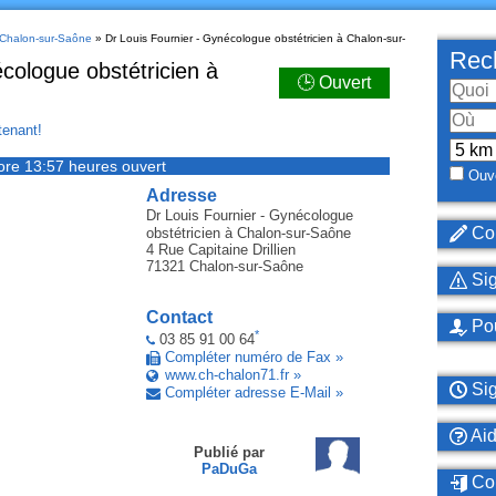
à Chalon-sur-Saône
» Dr Louis Fournier - Gynécologue obstétricien à Chalon-sur-
Rech
cologue obstétricien à
🕒 Ouvert
enant!
ore 13:57 heures ouvert
Ouve
Adresse
Dr Louis Fournier - Gynécologue
Cor
obstétricien
à Chalon-sur-Saône
4 Rue Capitaine Drillien
71321
Chalon-sur-Saône
Sig
Contact
Pou
*
03 85 91 00 64
Compléter numéro de Fax »
www.ch-chalon71.fr »
Sig
Compléter adresse E-Mail »
Ai
Publié par
PaDuGa
Con