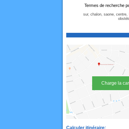
Termes de recherche pou
sur, chalon, saone, centre, 
obstét
Charge la car
Calculer itinéraire: