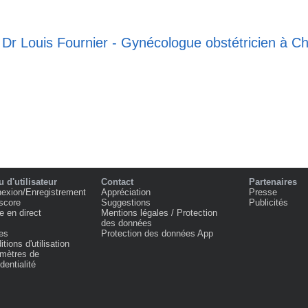
e Dr Louis Fournier - Gynécologue obstétricien à C
 d'utilisateur
Contact
Partenaires
exion/Enregistrement
Appréciation
Presse
score
Suggestions
Publicités
e en direct
Mentions légales / Protection
des données
es
Protection des données App
tions d'utilisation
mètres de
dentialité