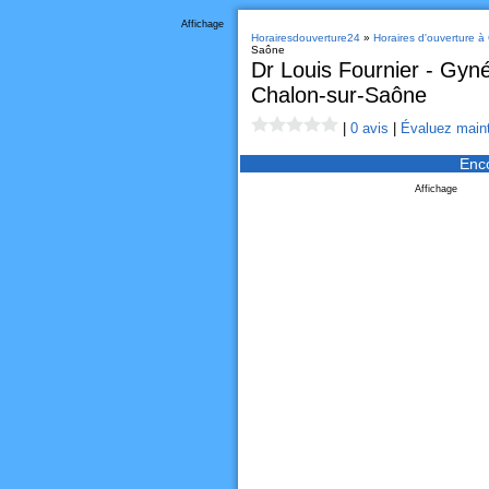
Affichage
Horairesdouverture24
»
Horaires d'ouverture 
Saône
Dr Louis Fournier - Gyné
Chalon-sur-Saône
|
0 avis
|
Évaluez maint
Enc
Affichage