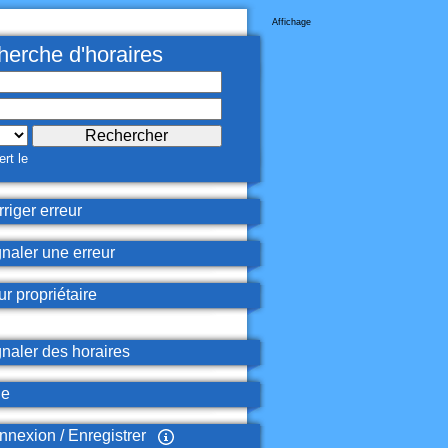
Affichage
erche d'horaires
rt le
riger erreur
naler une erreur
r propriétaire
naler des horaires
de
nexion / Enregistrer