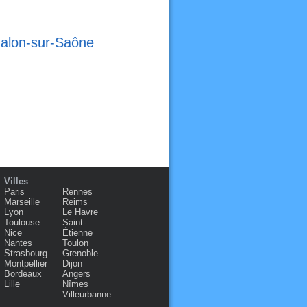
halon-sur-Saône
Villes
Paris
Rennes
Marseille
Reims
Lyon
Le Havre
Toulouse
Saint-
Nice
Étienne
Nantes
Toulon
Strasbourg
Grenoble
Montpellier
Dijon
Bordeaux
Angers
Lille
Nîmes
Villeurbanne