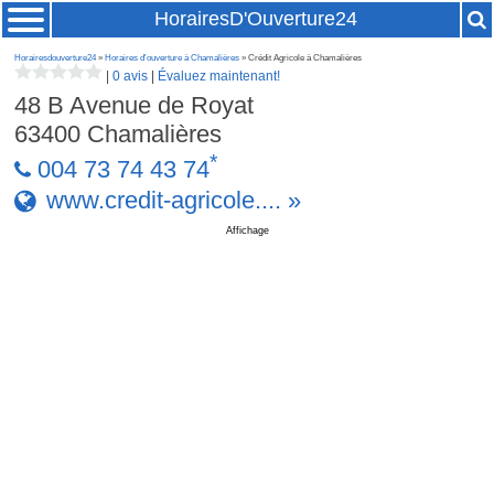
HorairesD'Ouverture24
Horairesdouverture24
»
Horaires d'ouverture à Chamalières
» Crédit Agricole à Chamalières
|
0 avis
|
Évaluez maintenant!
48 B Avenue de Royat
63400
Chamalières
*
004 73 74 43 74
www.credit-agricole.... »
Affichage