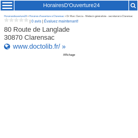
HorairesD'Ouverture24
Horairesdouverture24
»
Horaires d'ouverture à Clarensac
» Dr Marc Garcia - Médecin généraliste - secrétariat à Clarensac
|
0 avis
|
Évaluez maintenant!
80 Route de Langlade
30870
Clarensac
www.doctolib.fr/ »
Affichage