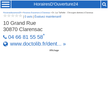
HorairesD'Ouverture24
Horairesdouverture24
»
Horaires d'ouverture à Clarensac
» Dr. Luc Tailhefer - Chirurgien-dentiste à Clarensac
|
0 avis
|
Évaluez maintenant!
10 Grand Rue
30870
Clarensac
*
04 66 81 55 58
www.doctolib.fr/dent... »
Affichage