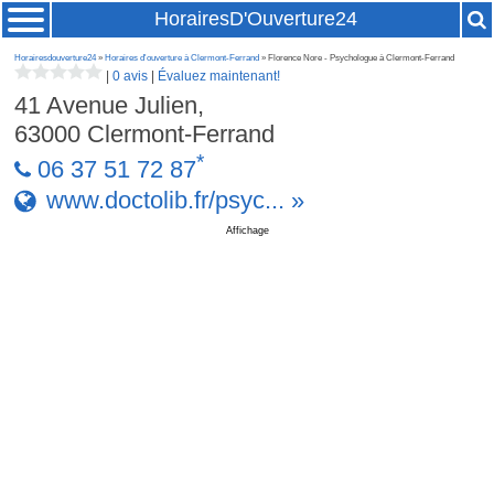
HorairesD'Ouverture24
Horairesdouverture24
»
Horaires d'ouverture à Clermont-Ferrand
» Florence Nore - Psychologue à Clermont-Ferrand
|
0 avis
|
Évaluez maintenant!
41 Avenue Julien,
63000
Clermont-Ferrand
*
06 37 51 72 87
www.doctolib.fr/psyc... »
Affichage