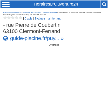
HorairesD'Ouverture24
Horairesdouverture24
»
Horaires d'ouverture à Clermont-Ferrand
» Piscine de Coubertin à Clermont Ferrand (Vacances
scolaires (hors vacances d'été)) à Clermont-Ferrand
|
0 avis
|
Évaluez maintenant!
- rue Pierre de Coubertin
63100
Clermont-Ferrand
guide-piscine.fr/puy... »
Affichage