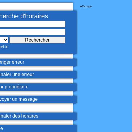
Affichage
erche d'horaires
rt le
riger erreur
naler une erreur
r propriétaire
oyer un message
naler des horaires
de