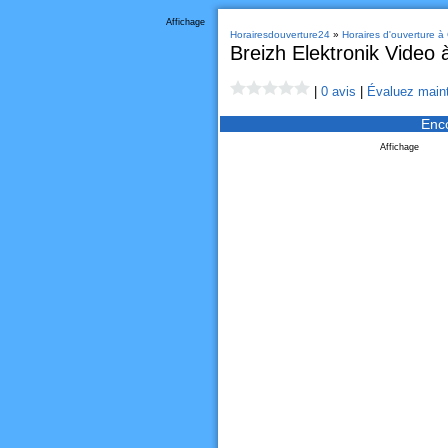
Affichage
Horairesdouverture24
»
Horaires d'ouverture 
Breizh Elektronik Video
|
0 avis
|
Évaluez maint
Enc
Affichage