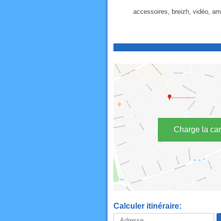
accessoires, breizh, vidéo, amp
Charge la car
Calculer itinéraire: