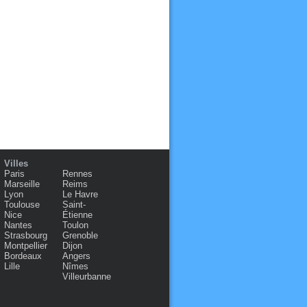
Villes
Paris
Rennes
Marseille
Reims
Lyon
Le Havre
Toulouse
Saint-
Nice
Étienne
Nantes
Toulon
Strasbourg
Grenoble
Montpellier
Dijon
Bordeaux
Angers
Lille
Nîmes
Villeurbanne