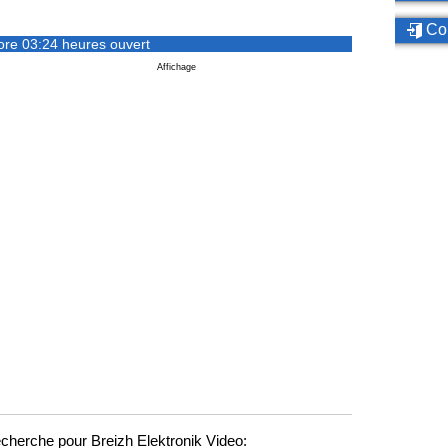
Con
ore 03:24 heures ouvert
Affichage
cherche pour Breizh Elektronik Video: