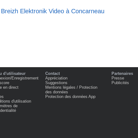
e Breizh Elektronik Video à Concarneau
 d'utilisateur
Contact
Partenaires
exion/Enregistrement
Appréciation
Presse
score
Suggestions
Publicités
e en direct
Mentions légales / Protection
des données
es
Protection des données App
tions d'utilisation
mètres de
dentialité