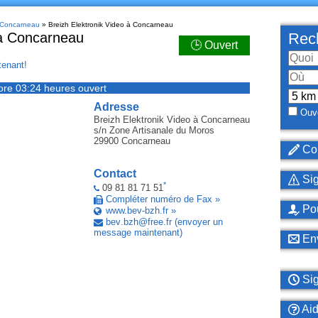
à Concarneau
» Breizh Elektronik Video à Concarneau
 à Concarneau
Rech
🕒 Ouvert
enant!
ore 03:24 heures ouvert
Adresse
Ouve
Breizh Elektronik Video
à Concarneau
s/n Zone Artisanale du Moros
29900
Concarneau
Cor
Contact
Sig
*
09 81 81 71 51
Compléter numéro de Fax »
Pou
www.bev-bzh.fr »
bev
.
bzh
@
free
.
fr
(envoyer un
message maintenant)
Env
Sig
Ai