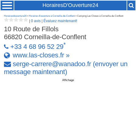
HorairesD'Ouverture24
Horairesdouverture24
»
Horaires d'ouverture à Corneilla-de-Conflent
» Camping Las Closes à Corneilla-de-Conflent
|
0 avis
|
Évaluez maintenant!
10 Route de Fillols
66820
Corneilla-de-Conflent
*
+33 4 68 96 52 29
www.las-closes.fr »
serge-carrere
@
wanadoo
.
fr
(envoyer un
message maintenant)
Affichage