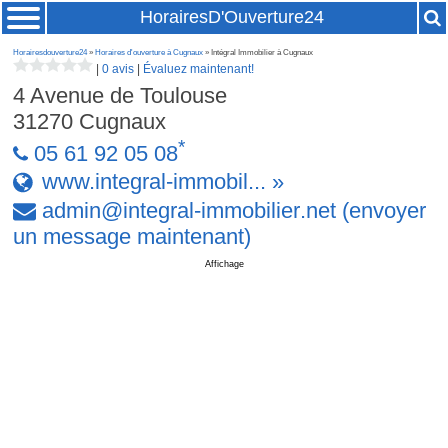
HorairesD'Ouverture24
Horairesdouverture24
»
Horaires d'ouverture à Cugnaux
» Intégral Immobilier à Cugnaux
|
0 avis
|
Évaluez maintenant!
4 Avenue de Toulouse
31270
Cugnaux
*
05 61 92 05 08
www.integral-immobil... »
admin
@
integral-immobilier
.
net
(envoyer
un message maintenant)
Affichage