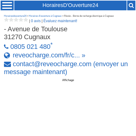
HorairesD'Ouverture24
Horairesdouverture24
»
Horaires d'ouverture à Cugnaux
» Révéo - Borne de recharge électrique à Cugnaux
|
0 avis
|
Évaluez maintenant!
- Avenue de Toulouse
31270
Cugnaux
*
0805 021 480
reveocharge.com/fr/c... »
contact
@
reveocharge
.
com
(envoyer un
message maintenant)
Affichage