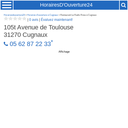
HorairesD'Ouverture24
Horairesdouverture24
»
Horaires d'ouverture à Cugnaux
» Restaurant Le Radis Rose à Cugnaux
|
0 avis
|
Évaluez maintenant!
105t Avenue de Toulouse
31270
Cugnaux
*
05 62 87 22 33
Affichage