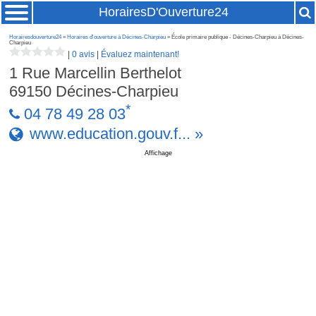
HorairesD'Ouverture24
Horairesdouverture24
»
Horaires d'ouverture à Décines-Charpieu
» École primaire publique - Décines-Charpieu à Décines-
Charpieu
|
0 avis
|
Évaluez maintenant!
1 Rue Marcellin Berthelot
69150
Décines-Charpieu
*
04 78 49 28 03
www.education.gouv.f... »
Affichage