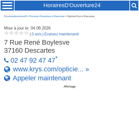
HorairesD'Ouverture24
Horairesdouverture24
»
Horaires d'ouverture à Descartes
» Opticien Krys à Descartes
Mise à jour le: 04.08.2026
|
0 avis
|
Évaluez maintenant!
7 Rue René Boylesve
37160
Descartes
*
02 47 92 47 47
www.krys.com/opticie... »
Appeler maintenant
Affichage